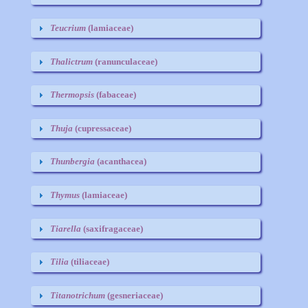
Teucrium
(lamiaceae)
Thalictrum
(ranunculaceae)
Thermopsis
(fabaceae)
Thuja
(cupressaceae)
Thunbergia
(acanthacea)
Thymus
(lamiaceae)
Tiarella
(saxifragaceae)
Tilia
(tiliaceae)
Titanotrichum
(gesneriaceae)