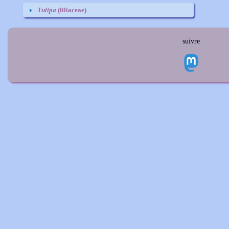
Tulipa
(liliaceae)
suivre