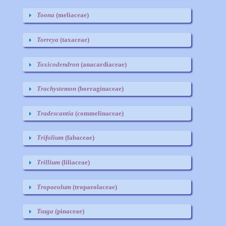
Toona
(meliaceae)
Torreya
(taxaceae)
Toxicodendron
(anacardiaceae)
Trachystemon
(borraginaceae)
Tradescantia
(commelinaceae)
Trifolium
(fabaceae)
Trillium
(liliaceae)
Tropaeolum
(tropaeolaceae)
Tsuga
(pinaceae)