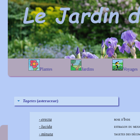
Plantes
Jardins
Voyages
A
B
C
D
E
alphabétique
En Belgique
F
G
H
I
J
géographique
En France
K
L
M
N
O
Au Royaume-Uni
P
Q
R
S
T
Tagetes
(asteraceae)
U
V
W
X
Y
Z
- erecta
rose d'Inde
- lucida
estragon du mexi
- minuta
tagetes des déco