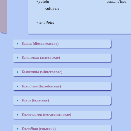
S
- patula
oeillet d'Inde
cultivars
- tenuifolia
Tamus
(dioscoreaceae)
Tanacetum
(asteraceae)
Tasmannia
(winteraceae)
Taxodium
(taxodiaceae)
Taxus
(taxaceae)
Tetracentron
(tetracentraceae)
Tetradium
(rutaceae)