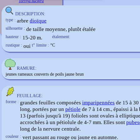
Torreya nucifera
DESCRIPTION:
type :
arbre
dioïque
silhouette :
de taille moyenne, plutôt étalée
hauteur :
15-20 m.
étalement:
rustique :
oui
t° limite :
°C
RAMURE:
jeunes rameaux couverts de poils jaune brun
FEUILLAGE:
forme :
grandes feuilles composées
imparipennées
de 15 à 30
long, portées par un
pétiole
de 7 à 14 cm., épaissi à la
13 (parfois jusqu'à 19) folioles sont ovales à elliptiqu
accrochées à un pétiolule de 4-7 mm. Elles sont
pubes
long de la nervure centrale.
couleur :
vert passant au rouge ou jaune en automne.