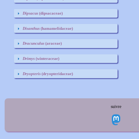
Dipsacus
(dipsacaceae)
Disanthus
(hamamelidaceae)
Dracunculus
(araceae)
Drimys
(winteraceae)
Dryopteris
(dryopteridaceae)
suivre