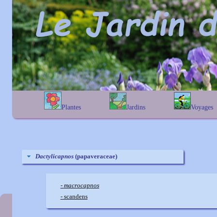
Plantes
Jardins
Voyages
A
B
C
D
E
alphabétique
En Belgique
F
G
H
I
J
géographique
En France
K
L
M
N
O
Au Royaume-Uni
P
Q
R
S
T
Dactylicapnos
(papaveraceae)
U
V
W
X
Y
Z
-
macrocapnos
- scandens