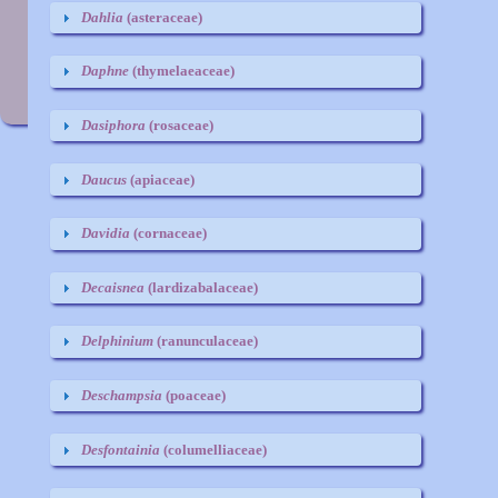
C
Dahlia
(asteraceae)
Daphne
(thymelaeaceae)
Dasiphora
(rosaceae)
Daucus
(apiaceae)
Davidia
(cornaceae)
Decaisnea
(lardizabalaceae)
Delphinium
(ranunculaceae)
Deschampsia
(poaceae)
Desfontainia
(columelliaceae)