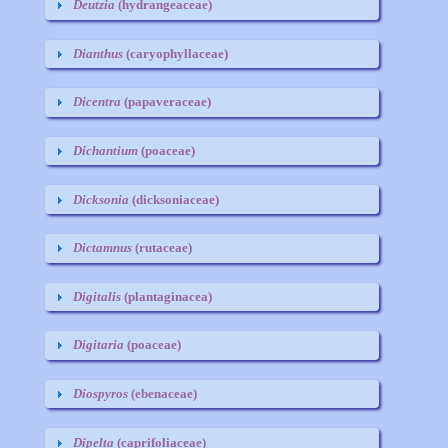
Deutzia
(hydrangeaceae)
Dianthus
(caryophyllaceae)
Dicentra
(papaveraceae)
Dichantium
(poaceae)
Dicksonia
(dicksoniaceae)
Dictamnus
(rutaceae)
Digitalis
(plantaginacea)
Digitaria
(poaceae)
Diospyros
(ebenaceae)
Dipelta
(caprifoliaceae)