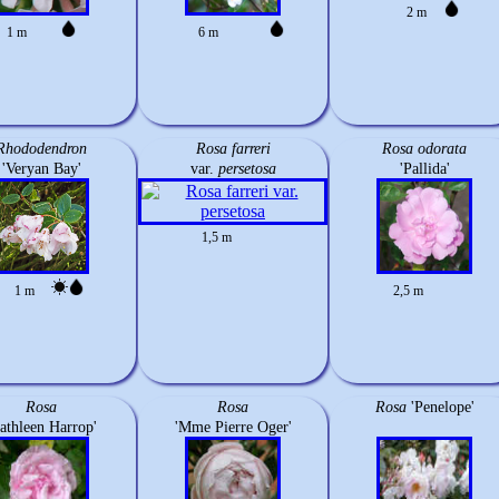
2 m
1 m
6 m
Rhododendron
Rosa farreri
Rosa odorata
'Veryan Bay'
var.
persetosa
'Pallida'
1,5 m
1 m
2,5 m
Rosa
Rosa
Rosa
'Penelope'
athleen Harrop'
'Mme Pierre Oger'