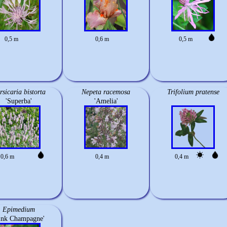
0,5 m
0,6 m
0,5 m
rsicaria bistorta
Nepeta racemosa
Trifolium pratense
'Superba'
'Amelia'
0,6 m
0,4 m
0,4 m
Epimedium
ink Champagne'