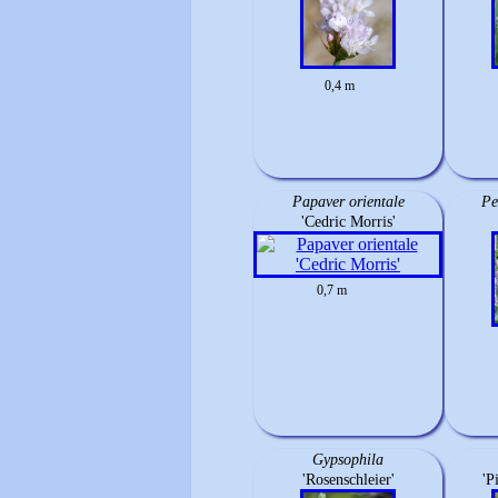
0,4 m
Papaver orientale
Pe
'Cedric Morris'
0,7 m
Gypsophila
'Rosenschleier'
'P