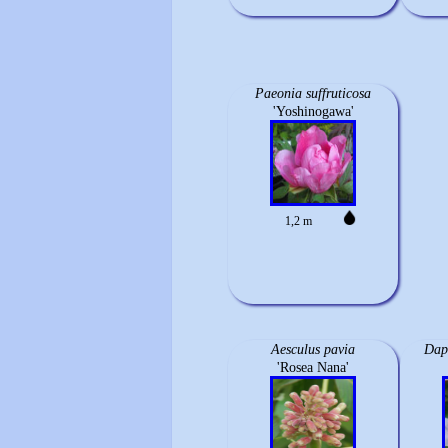
Paeonia suffruticosa
'Yoshinogawa'
1,2 m
Aesculus pavia
Dap
'Rosea Nana'