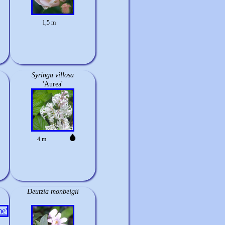
1,5 m
Syringa villosa
'Aurea'
4 m
Deutzia monbeigii