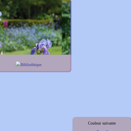
Bibliothèque
nes
Lexique noms propres
iums
Lexique botanique
elis
thus
ymus
Couleur suivante