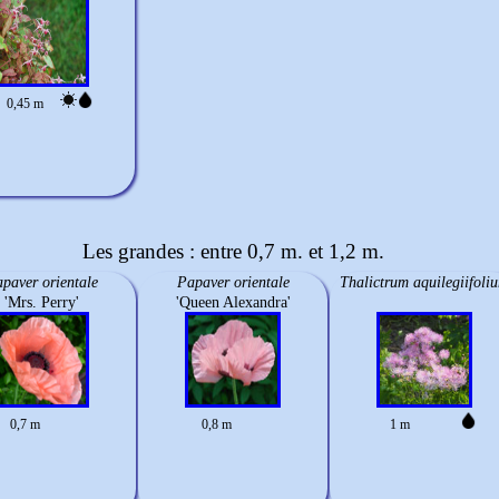
0,45 m
Les grandes : entre 0,7 m. et 1,2 m.
paver orientale
Papaver orientale
Thalictrum aquilegiifoli
'Mrs. Perry'
'Queen Alexandra'
0,7 m
0,8 m
1 m