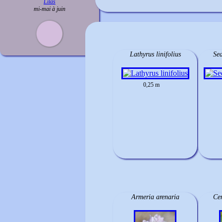
Lilas
mi-mai à juin
Lathyrus linifolius
Sed
0,25 m
Armeria arenaria
Ce