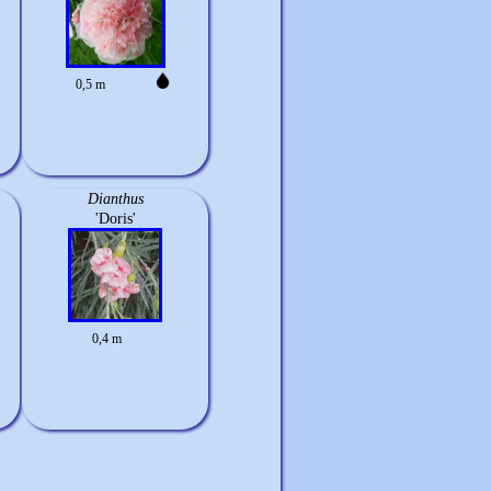
0,5 m
Dianthus
'Doris'
0,4 m