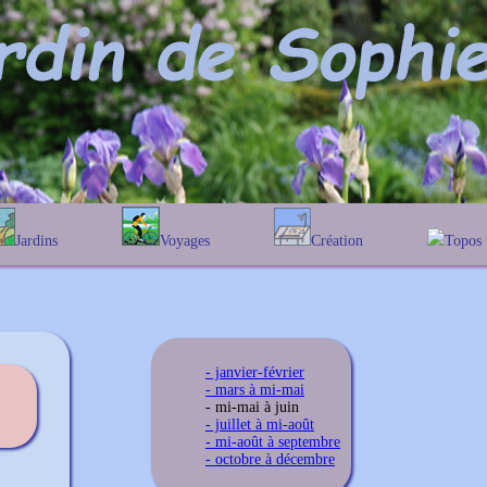
Jardins
Voyages
Création
Topos
phabétique
En Belgique
Prairies fleuries
Les chê
Couleur des fleurs
ographique
En France
Les Helen
Au Royaume-Uni
Les Hamam
Les Galan
- janvier-février
Les Euon
- mars à mi-mai
- mi-mai à juin
- juillet à mi-août
- mi-août à septembre
- octobre à décembre