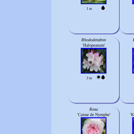
1 m
Rhododendron
'Halopeanum'
3 m
Rosa
'Cuisse de Nymphe'
'K