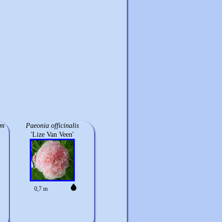
um
Paeonia officinalis
'Lize Van Veen'
0,7 m