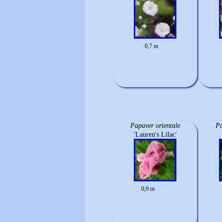
0,7 m
Papaver orientale
Pa
'Lauren's Lilac'
0,9 m