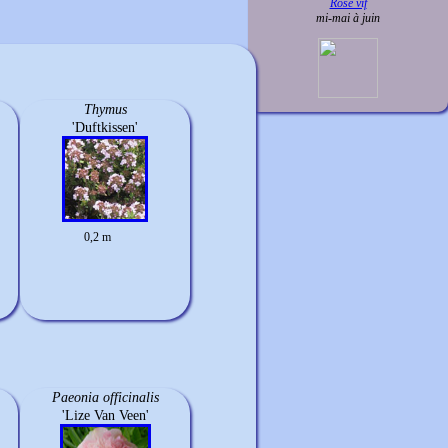
Rose vif
mi-mai à juin
Thymus
'Duftkissen'
0,2 m
Paeonia officinalis
'Lize Van Veen'