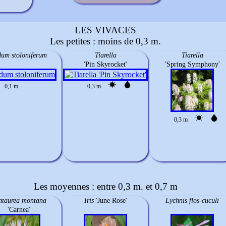
LES VIVACES
Les petites : moins de 0,3 m.
um stoloniferum
Tiarella
Tiarella
'Pin Skyrocket'
'Spring Symphony'
0,1 m
0,3 m
0,3 m
Les moyennes : entre 0,3 m. et 0,7 m
ntaurea montana
Iris
'June Rose'
Lychnis flos-cuculi
'Carnea'