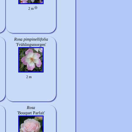
2 m
Rosa pimpinellifolia
'Frühlingsmorgen'
2 m
Rosa
'Bouquet Parfait'