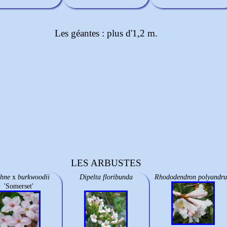
Les géantes : plus d'1,2 m.
LES ARBUSTES
hne
x
burkwoodii
Dipelta floribunda
Rhododendron polyandr
'Somerset'