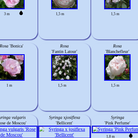
3 m
1,5 m
1,5 m
Rosa
'Bonica'
Rosa
Rosa
'Fantin Latour'
'Blanchefleur'
1 m
1,5 m
1,5 m
yringa vulgaris
Syringa
x
josiflexa
Syringa
Rose de Moscou'
'Bellicent'
'Pink Perfume'
1,8 m