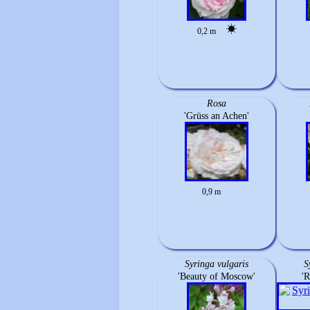
0,2 m
Rosa
'Grüss an Achen'
0,9 m
Syringa vulgaris
S
'Beauty of Moscow'
'