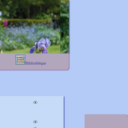
Bibliothèque
Lexique noms propres
s
Lexique botanique
s
s
s