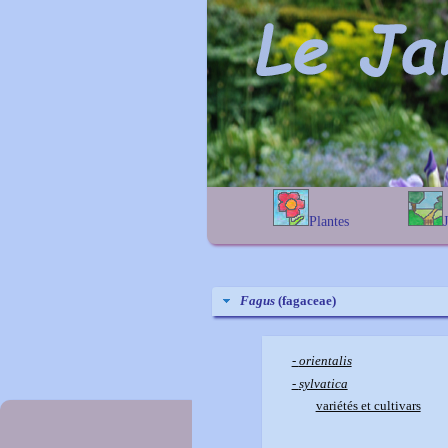
Plantes
A
B
C
D
E
alphab
F
G
H
I
J
géogra
K
L
M
N
O
Fagus
(fagaceae)
P
Q
R
S
T
U
V
W
X
Y
-
orientalis
Z
-
sylvatica
variétés et cultivars