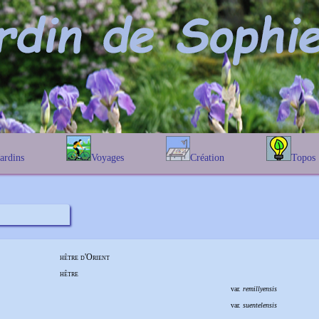
Jardins
Voyages
Création
Topos
étique
En Belgique
Prairies fleuries
Les chênes
Couleur des fleurs
phique
En France
Les Helenium
Au Royaume-Uni
Les Hamameli
Les Galanthu
Les Euonymu
hêtre d'Orient
hêtre
var.
remillyensis
var.
suentelensis