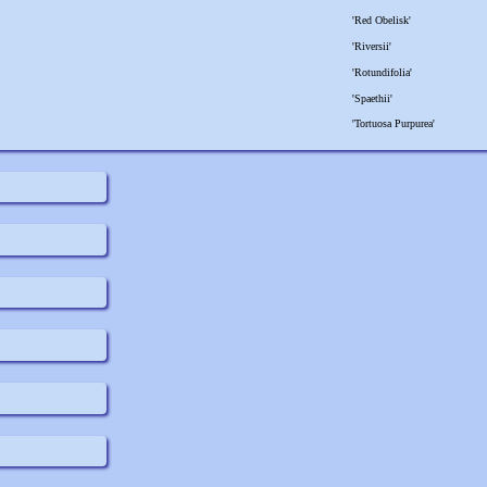
'Red Obelisk'
'Riversii'
'Rotundifolia'
'Spaethii'
'Tortuosa Purpurea'