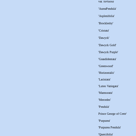
var.
tortuosa
'AureaPendula'
'Asplenifolia'
'Brocklesby'
'Cristata'
'Dawyck'
'Dawyck Gold'
'Dawyck Purple'
'Grandidentata'
'Greenwood'
'Horizontalis'
'Laciniata'
'Luteo Variegata'
'Marmorata'
'Mercedes'
'Pendula'
Prince George of Crete'
'Purpurea'
'Purpurea Pendula'
'Quercifolia'