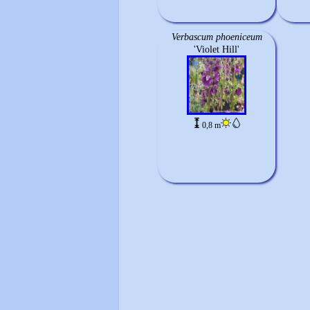
Verbascum phoeniceum
'Violet Hill'
0,8 m