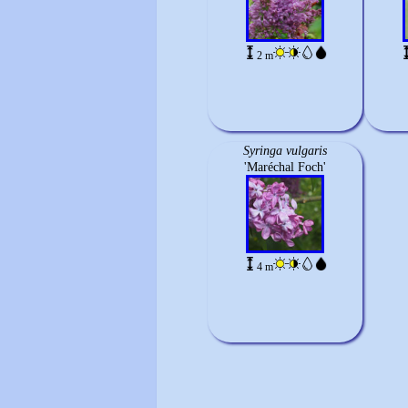
2 m
Syringa vulgaris
'Maréchal Foch'
4 m