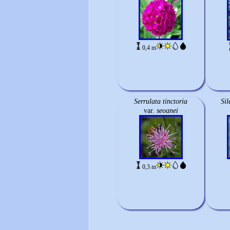
0,4 m
Serrulata tinctoria
Sil
var.
seoanei
0,3 m