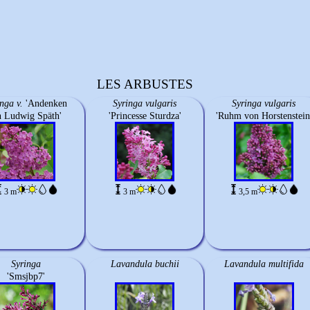
LES ARBUSTES
nga v.
'Andenken
Syringa vulgaris
Syringa vulgaris
 Ludwig Späth'
'Princesse Sturdza'
'Ruhm von Horstenstein
3 m
3 m
3,5 m
Syringa
Lavandula buchii
Lavandula multifida
'Smsjbp7'