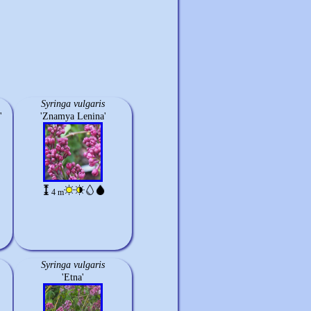
Syringa vulgaris
'
'Znamya Lenina'
4 m
Syringa vulgaris
'Etna'