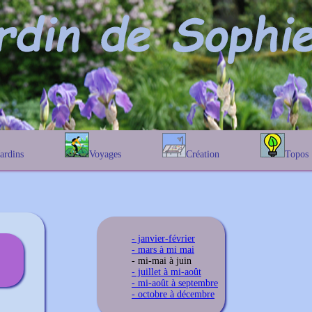
Jardins
Voyages
Création
Topos
étique
En Belgique
Prairies fleuries
Les chênes
Couleur des fleurs
phique
En France
Les Helenium
Au Royaume-Uni
Les Hamameli
Les Galanthu
- janvier-février
Les Euonymu
- mars à mi mai
- mi-mai à juin
- juillet à mi-août
- mi-août à septembre
- octobre à décembre