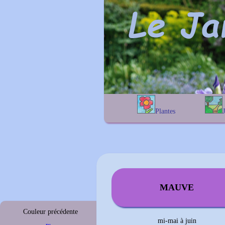
Plantes
A
B
C
D
E
alphab
F
G
H
I
J
géogra
K
L
M
N
O
P
Q
R
S
T
U
V
W
X
Y
Z
MAUVE
Couleur précédente
mi-mai à juin