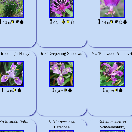
0,3 m
0,3 m
0,6 m
'Broadleigh Nancy'
Iris
'Deepening Shadows'
Iris
'Pinewood Amethyst
0,4 m
0,4 m
0,3 m
via lavandulifolia
Salvia nemerosa
Salvia nemerosa
'Caradona'
'Schwellenburg'