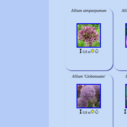
Allium atropurpureum
All
0,8 m
Allium
'Globemaster'
0,8 m