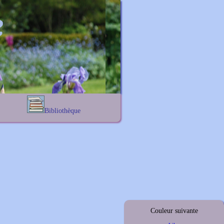
Bibliothèque
Lexique noms propres
s
Lexique botanique
s
s
s
Couleur suivante