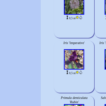
0,5 m
Iris
'Imperative'
Iris
0,5 m
Primula denticulata
Sal
'Rubin'