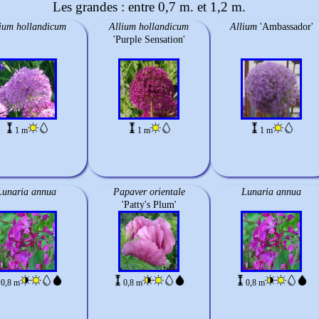
Les grandes : entre 0,7 m. et 1,2 m.
ium hollandicum
Allium hollandicum
Allium
'Ambassador'
'Purple Sensation'
1 m
1 m
1 m
Lunaria annua
Papaver orientale
Lunaria annua
'Patty's Plum'
0,8 m
0,8 m
0,8 m