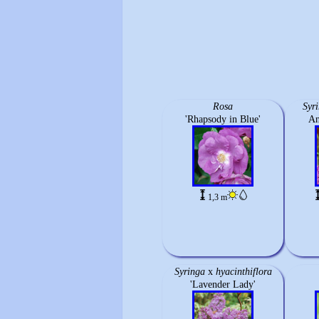
Rosa
Syri
'Rhapsody in Blue'
An
1,3 m
Syringa
x
hyacinthiflora
'Lavender Lady'