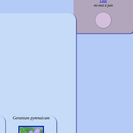
Lilas
mi-mai à juin
Geranium pyrenaicum