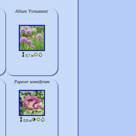
Allium
'Firmament'
0,7 m
Papaver somniferum
0,8 m