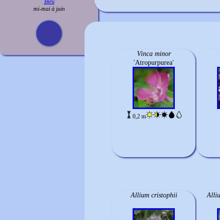
Bleu
mi-mai à juin
Vinca minor
'Atropurpurea'
0,2 m
Allium cristophii
Alli