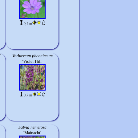
0,4 m
'
Verbascum phoeniceum
'Violet Hill'
0,7 m
Salvia nemerosa
'Mainacht'