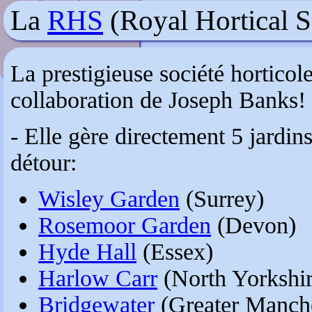
Voyager en France
La
RHS
(Royal Hortical S
La prestigieuse société horticol
collaboration de Joseph Banks!
- Elle gère directement 5 jardi
détour:
Wisley Garden
(Surrey)
Rosemoor Garden
(Devon)
Hyde Hall
(Essex)
Harlow Carr
(North Yorkshir
Bridgewater
(Greater Manche