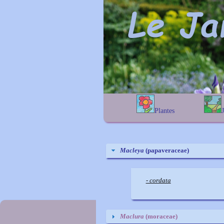
Plantes
A
B
C
D
E
alphab
F
G
H
I
J
géogra
K
L
M
N
O
Macleya
(papaveraceae)
P
Q
R
S
T
U
V
W
X
Y
- cordata
Z
Maclura
(moraceae)