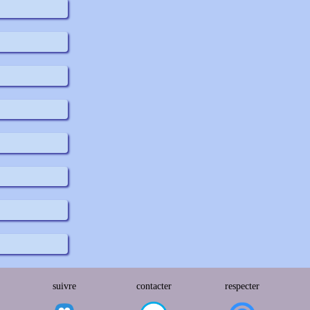
suivre
contacter
respecter