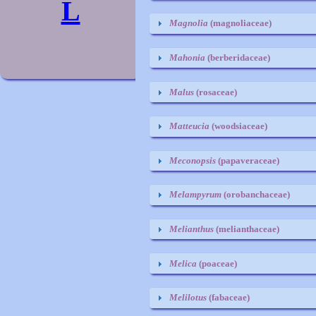
L
Magnolia
(magnoliaceae)
Mahonia
(berberidaceae)
Malus
(rosaceae)
Matteucia
(woodsiaceae)
Meconopsis
(papaveraceae)
Melampyrum
(orobanchaceae)
Melianthus
(melianthaceae)
Melica
(poaceae)
Melilotus
(fabaceae)