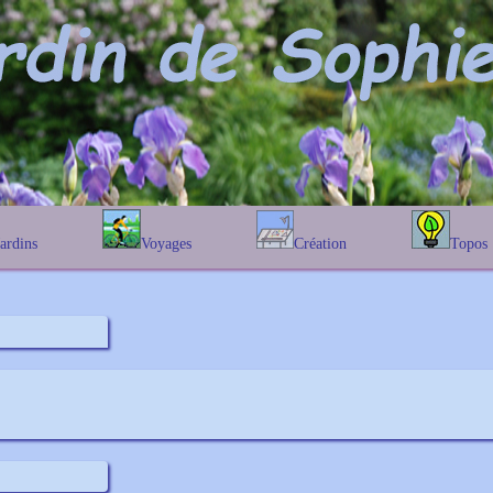
Jardins
Voyages
Création
Topos
étique
En Belgique
Prairies fleuries
Les chênes
Couleur des fleurs
phique
En France
Les Helenium
Au Royaume-Uni
Les Hamameli
Les Galanthu
Les Euonymu