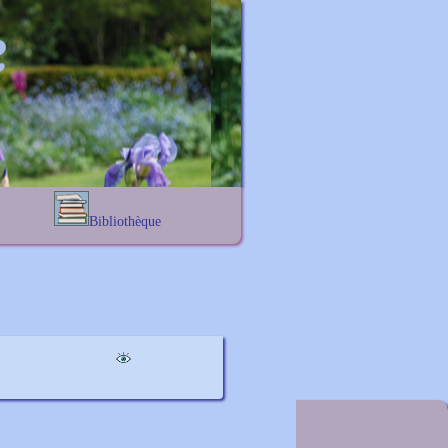
Bibliothèque
Lexique noms propres
s
Lexique botanique
s
s
s