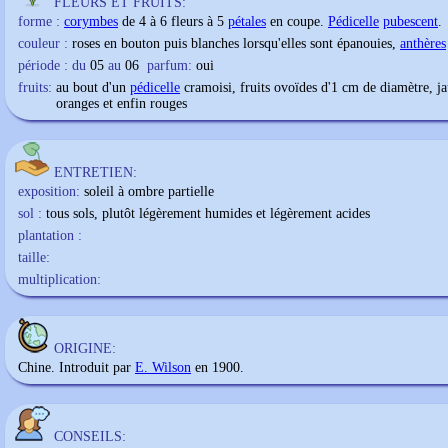
FLEURS ET FRUITS:
forme :
corymbes
de 4 à 6 fleurs à 5
pétales
en coupe.
Pédicelle
pubescent
.
couleur :
roses en bouton puis blanches lorsqu'elles sont épanouies,
anthères
période : du
05
au
06
parfum:
oui
fruits:
au bout d'un
pédicelle
cramoisi, fruits ovoïdes d'1 cm de diamètre, ja
oranges et enfin rouges
ENTRETIEN:
exposition:
soleil à ombre partielle
sol :
tous sols, plutôt légèrement humides et légèrement acides
plantation :
taille:
multiplication:
ORIGINE:
Chine. Introduit par
E. Wilson
en 1900.
CONSEILS: