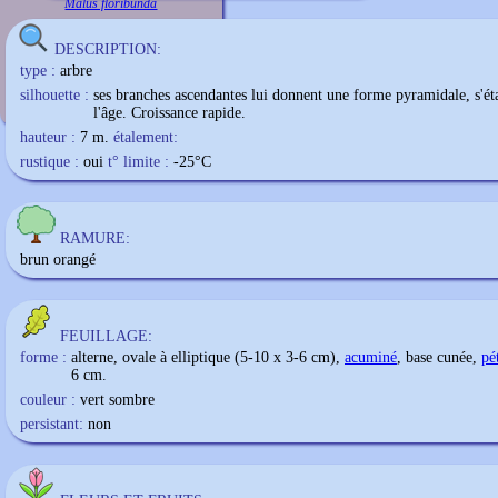
Malus floribunda
DESCRIPTION:
type :
arbre
silhouette :
ses branches ascendantes lui donnent une forme pyramidale, s'ét
l'âge. Croissance rapide.
hauteur :
7 m.
étalement:
rustique :
oui
t° limite :
-25
°C
RAMURE:
brun orangé
FEUILLAGE:
forme :
alterne, ovale à elliptique (5-10 x 3-6 cm),
acuminé
, base cunée,
pé
6 cm.
couleur :
vert sombre
persistant:
non