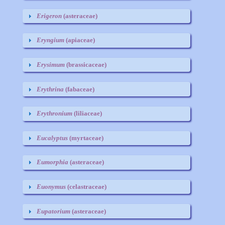
Erigeron
(asteraceae)
Eryngium
(apiaceae)
Erysimum
(brassicaceae)
Erythrina
(fabaceae)
Erythronium
(liliaceae)
Eucalyptus
(myrtaceae)
Eumorphia
(asteraceae)
Euonymus
(celastraceae)
Eupatorium
(asteraceae)