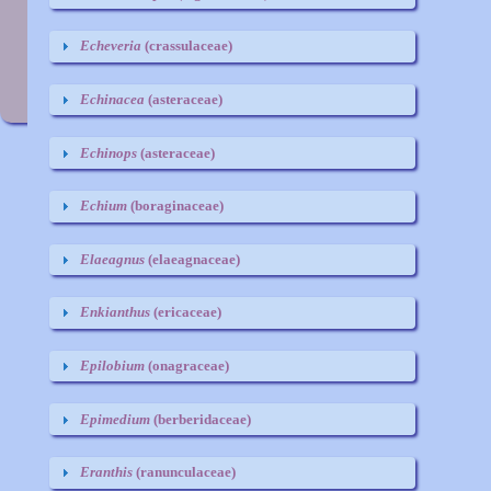
D
Echeveria
(crassulaceae)
Echinacea
(asteraceae)
Echinops
(asteraceae)
Echium
(boraginaceae)
Elaeagnus
(elaeagnaceae)
Enkianthus
(ericaceae)
Epilobium
(onagraceae)
Epimedium
(berberidaceae)
Eranthis
(ranunculaceae)