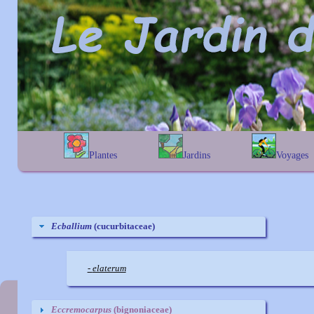
Plantes
Jardins
Voyages
A
B
C
D
E
alphabétique
En Belgique
F
G
H
I
J
géographique
En France
K
L
M
N
O
Au Royaume-Uni
P
Q
R
S
T
Ecballium
(cucurbitaceae)
U
V
W
X
Y
Z
-
elaterum
Eccremocarpus
(bignoniaceae)