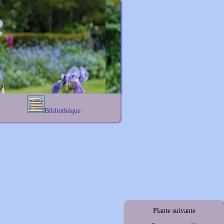
Bibliothèque
Lexique noms propres
s
Lexique botanique
s
s
s
Plante suivante