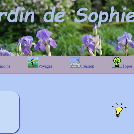
Jardins
Voyages
Création
Topos
étique
En Belgique
Prairies fleuries
Les chênes
Couleur des fleurs
phique
En France
Les Helenium
Au Royaume-Uni
Les Hamameli
Les Galanthu
Les Euonymu