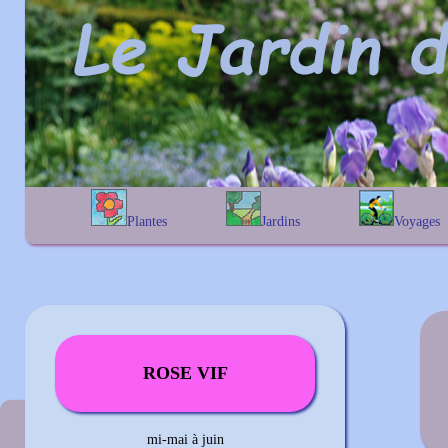
Plantes
Jardins
Voyages
A
B
C
D
E
alphabétique
En Belgique
F
G
H
I
J
géographique
En France
K
L
M
N
O
Au Royaume-Uni
P
Q
R
S
T
U
V
W
X
Y
Z
ROSE VIF
Couleur précédente
mi-mai à juin