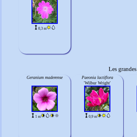
0,3 m
Les grandes 
Geranium maderense
Paeonia lactiflora
'Wilbur Wright'
1 m
0,9 m