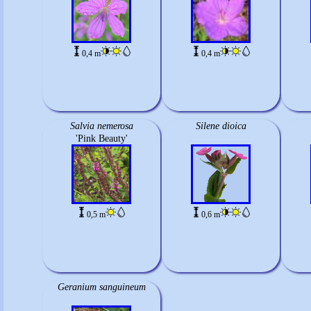
0,4 m
0,4 m
Salvia nemerosa
Silene dioica
'Pink Beauty'
0,5 m
0,6 m
Geranium sanguineum