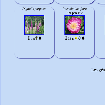
Digitalis purpurea
Paeonia lactiflora
'Shi-pen-kue'
1 m
0,8 m
Les géa