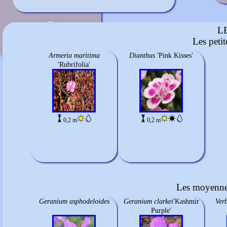
Rose tendre
mi-mai à juin
L
Les peti
Armeria maritima
Dianthus
'Pink Kisses'
'Rubrifolia'
0,2 m
0,2 m
Les moyennes
Geranium asphodeloides
Geranium clarkei
'Kashmir
Ver
Purple'