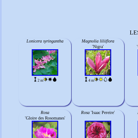
LE
Lonicera syringantha
Magnolia liliiflora
'Nigra'
2 m
4 m
Rosa
Rosa
'Isaac Pereire'
'Gloire des Rosomanes'