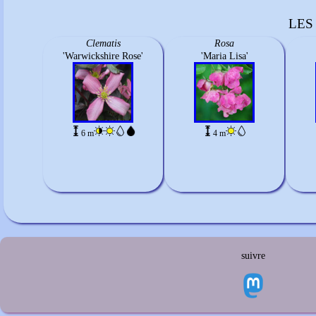
LES
Clematis
Rosa
'Warwickshire Rose'
'Maria Lisa'
6 m
4 m
suivre