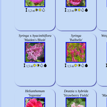
1,2 m
2,5 m
Syringa
x
hyacinthiflora
Syringa
Weig
'Maiden's Blush'
'Bailbelle'
1,5 m
1,5 m
Helianthemum
Deutzia
x
hybrida
'Supreme'
'Strawberry Fields'
'Ma