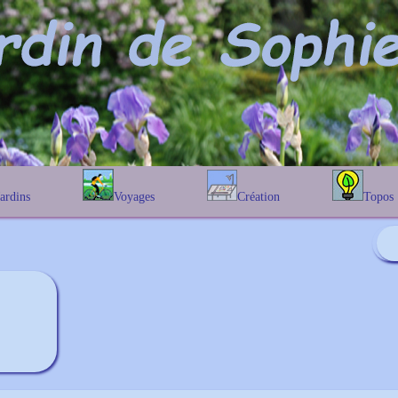
Jardins
Voyages
Création
Topos
étique
En Belgique
Prairies fleuries
Les chênes
Couleur des fleurs
phique
En France
Les Helenium
Au Royaume-Uni
Les Hamameli
Les Galanthu
Les Euonymu