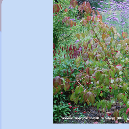
Euonymus oresbius