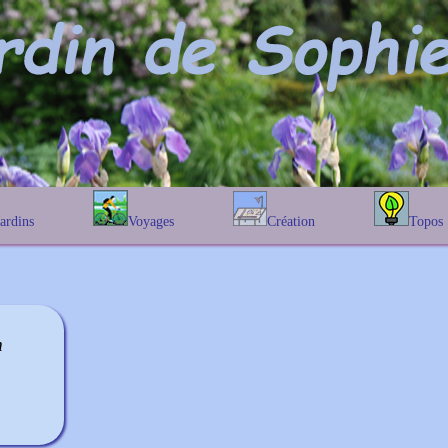
Jardins
Voyages
Création
Topos
étique
En Belgique
Prairies fleuries
Les chênes
Couleur des fleurs
phique
En France
Les Helenium
Au Royaume-Uni
Les Hamameli
Les Galanthu
m
Les Euonymu