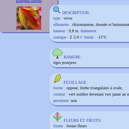
Euonymus wilsonii
DESCRIPTION:
type :
vivce
silhouette :
rhizomateuse, dressée et buissonna
hauteur :
0,8 m.
étalement:
rustique :
Z 5-9
t° limite :
-15
°C
RAMURE:
tiges pourpres
FEUILLAGE:
forme :
opposé, limbe triangulaire à ovale,
couleur :
vert sombre devenant vert jaune au 
persistant:
non
FLEURS ET FRUITS:
forme :
forme fleurs