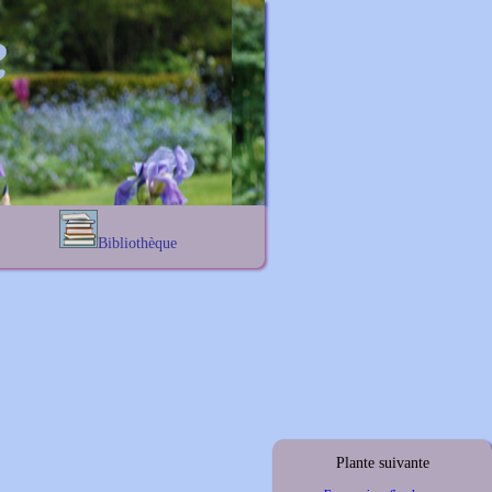
Bibliothèque
Lexique noms propres
s
Lexique botanique
s
s
s
Plante suivante