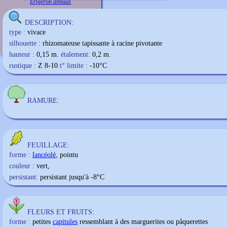
Erigeron annuus
DESCRIPTION:
type :
vivace
silhouette :
rhizomateuse tapissante à racine pivotante
hauteur :
0,15 m.
étalement:
0,2 m.
rustique :
Z 8-10
t° limite :
-10
°C
RAMURE:
FEUILLAGE:
forme :
lancéolé
, pointu
couleur :
vert,
persistant:
persistant jusqu'à -8°C
FLEURS ET FRUITS:
forme :
petites
capitules
ressemblant à des marguerites ou pâquerettes