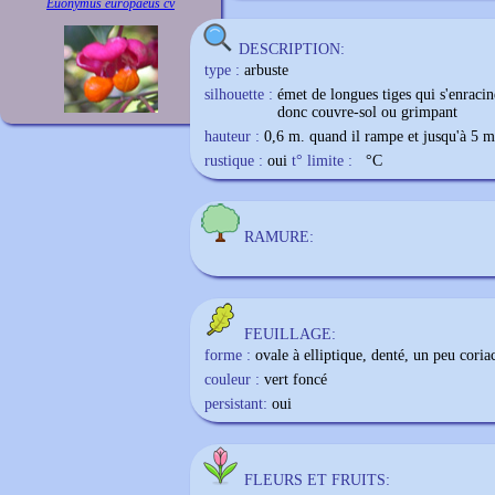
Euonymus europaeus cv
DESCRIPTION:
type :
arbuste
silhouette :
émet de longues tiges qui s'enraci
donc couvre-sol ou grimpant
hauteur :
0,6 m. quand il rampe et jusqu'à 5 m
rustique :
oui
t° limite :
°C
RAMURE:
FEUILLAGE:
forme :
ovale à elliptique, denté, un peu cori
couleur :
vert foncé
persistant:
oui
FLEURS ET FRUITS: