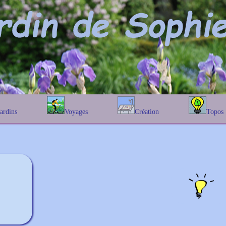
Jardins
Voyages
Création
Topos
étique
En Belgique
Prairies fleuries
Les chênes
Couleur des fleurs
phique
En France
Les Helenium
Au Royaume-Uni
Les Hamameli
Les Galanthu
Les Euonymu