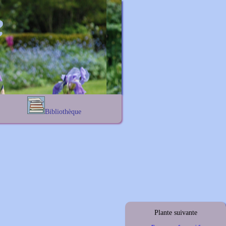
Bibliothèque
Lexique noms propres
s
Lexique botanique
s
s
s
Plante suivante