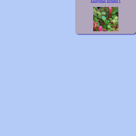
Euonymus fortunei f.