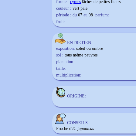
forme :
cymes
lâches de petites fleurs
couleur :
vert pâle
période : du
07
au
08
parfum:
fruits:
ENTRETIEN:
exposition:
soleil ou ombre
sol :
tous même pauvres
plantation :
taille:
multiplication:
ORIGINE:
CONSEILS:
Proche d'
E. japonicus