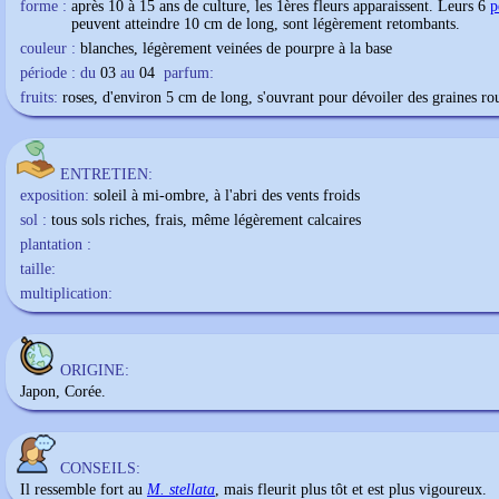
forme :
après 10 à 15 ans de culture, les 1ères fleurs apparaissent. Leurs 6
p
peuvent atteindre 10 cm de long, sont légèrement retombants.
couleur :
blanches, légèrement veinées de pourpre à la base
période : du
03
au
04
parfum:
fruits:
roses, d'environ 5 cm de long, s'ouvrant pour dévoiler des graines ro
ENTRETIEN:
exposition:
soleil à mi-ombre, à l'abri des vents froids
sol :
tous sols riches, frais, même légèrement calcaires
plantation :
taille:
multiplication:
ORIGINE:
Japon, Corée.
CONSEILS:
Il ressemble fort au
M. stellata
, mais fleurit plus tôt et est plus vigoureux.