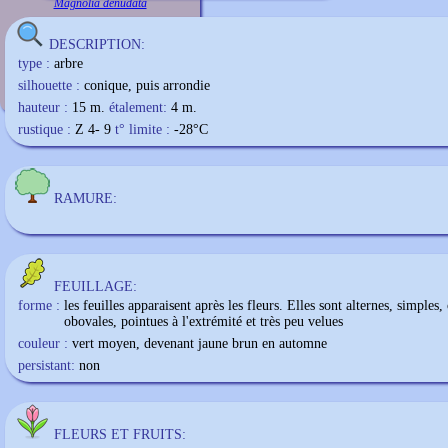
Magnolia denudata
DESCRIPTION:
type :
arbre
silhouette :
conique, puis arrondie
hauteur :
15 m.
étalement:
4 m.
rustique :
Z 4- 9
t° limite :
-28
°C
RAMURE:
FEUILLAGE:
forme :
les feuilles apparaisent après les fleurs. Elles sont alternes, simples,
obovales, pointues à l'extrémité et très peu velues
couleur :
vert moyen, devenant jaune brun en automne
persistant:
non
FLEURS ET FRUITS: