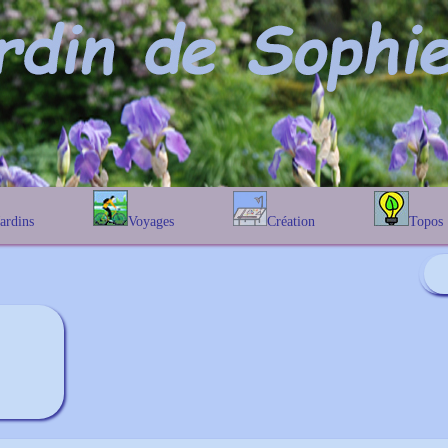
Jardins
Voyages
Création
Topos
étique
En Belgique
Prairies fleuries
Les chênes
Couleur des fleurs
phique
En France
Les Helenium
Au Royaume-Uni
Les Hamameli
Les Galanthu
Les Euonymu