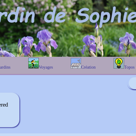
Jardins
Voyages
Création
Topos
étique
En Belgique
Prairies fleuries
Les chênes
Couleur des fleurs
phique
En France
Les Helenium
Au Royaume-Uni
Les Hamameli
Les Galanthu
ered
Les Euonymu