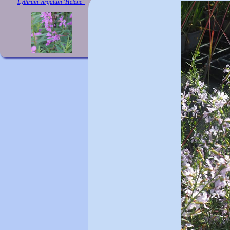
Lythrum virgatum 'Hélène'