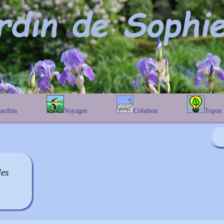
Jardins
Voyages
Création
Topos
étique
En Belgique
Prairies fleuries
Les chênes
Couleur des fleurs
phique
En France
Les Helenium
Au Royaume-Uni
Les Hamameli
Les Galanthu
des
Les Euonymu