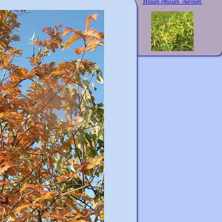
Milium effusum 'Aureum'