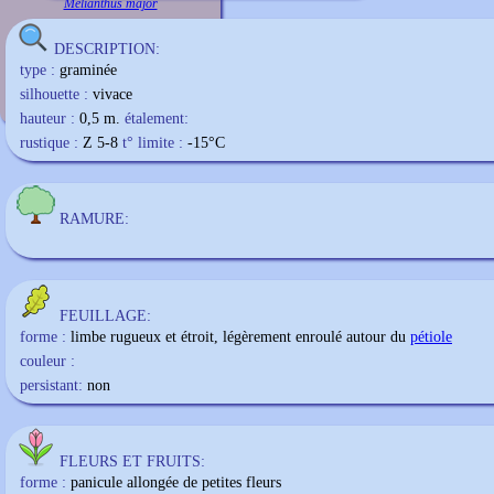
Melianthus major
DESCRIPTION:
type :
graminée
silhouette :
vivace
hauteur :
0,5 m.
étalement:
rustique :
Z 5-8
t° limite :
-15
°C
RAMURE:
FEUILLAGE:
forme :
limbe rugueux et étroit, légèrement enroulé autour du
pétiole
couleur :
persistant:
non
FLEURS ET FRUITS:
forme :
panicule allongée de petites fleurs