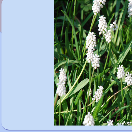
Muscari neglectum