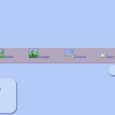
Jardins
Voyages
Création
Topos
phabétique
En Belgique
Prairies fleuries
Les chê
Couleur des fleurs
ographique
En France
Les Helen
Au Royaume-Uni
Les Hamam
Les Galan
s
Les Euon