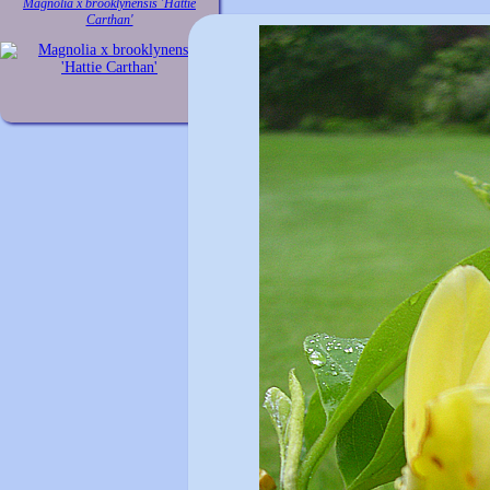
Magnolia x brooklynensis 'Hattie
Carthan'