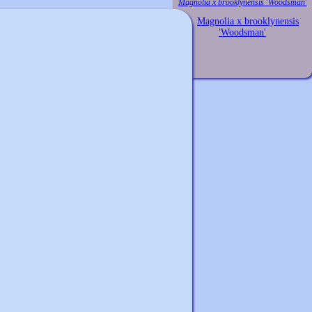
Magnolia x brooklynensis 'Woodsman'