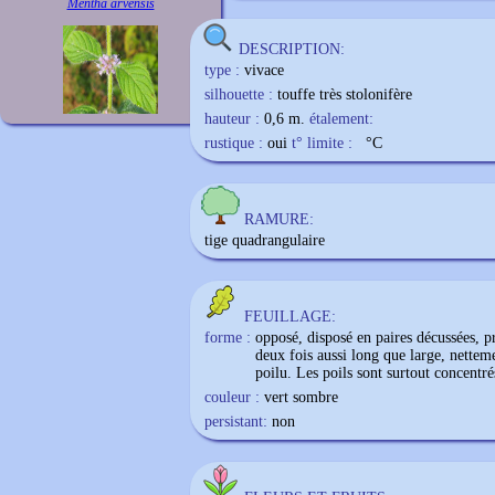
Mentha arvensis
DESCRIPTION:
type :
vivace
silhouette :
touffe très stolonifère
hauteur :
0,6 m.
étalement:
rustique :
oui
t° limite :
°C
RAMURE:
tige quadrangulaire
FEUILLAGE:
forme :
opposé, disposé en paires décussées, 
deux fois aussi long que large, nettem
poilu. Les poils sont surtout concentrés
couleur :
vert sombre
persistant:
non