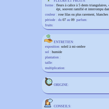
FLEURS ET FRUITS:
forme :
fleurs à calice à 5 dents triangulaires,
épi, souvent ramifié et interrompu dans
couleur :
rose lilas ou plus rarement, blanches
période : du
07
au
09
parfum:
fruits:
ENTRETIEN:
exposition:
soleil à mi-ombre
sol :
humide
plantation :
taille:
multiplication:
ORIGINE:
CONSEILS: