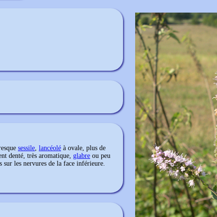
presque
sessile
,
lancéolé
à ovale, plus de
ent denté, très aromatique,
glabre
ou peu
 sur les nervures de la face inférieure.