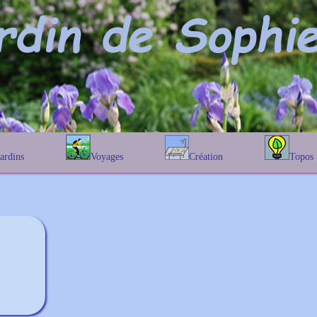
Jardins
Voyages
Création
Topos
étique
En Belgique
Prairies fleuries
Les chênes
Couleur des fleurs
phique
En France
Les Helenium
Au Royaume-Uni
Les Hamameli
Les Galanthu
Les Euonymu