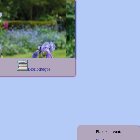
Bibliothèque
Lexique noms propres
s
Lexique botanique
s
s
s
Plante suivante