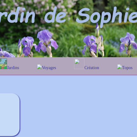
Jardins
Voyages
Création
Topos
alphabétique
En Belgique
Prairies fleuries
Les chêne
Couleur des fleurs
éographique
En France
Les Heleni
Au Royaume-Uni
Les Hamame
Les Galant
Les Euony