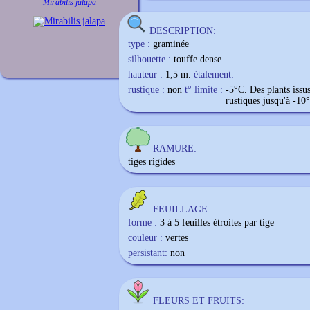
Mirabilis jalapa
DESCRIPTION:
type :
graminée
silhouette :
touffe dense
hauteur :
1,5 m.
étalement:
rustique :
non
t° limite :
-5°C. Des plants issu
rustiques jusqu'à -10
RAMURE:
tiges rigides
FEUILLAGE:
forme :
3 à 5 feuilles étroites par tige
couleur :
vertes
persistant:
non
FLEURS ET FRUITS: