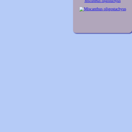
Miscanthus oligostachyus