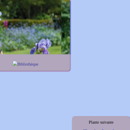
Bibliothèque
s
Lexique noms propres
ums
Lexique botanique
lis
hus
mus
Plante suivante