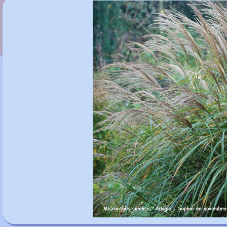
Miscanthus sinensis var. condensatus
'Cosmopolitan'