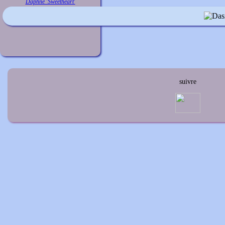
Daphne 'Sweetheart'
suivre