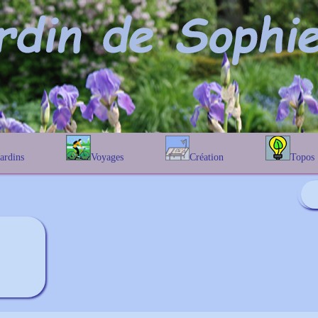
Jardins
Voyages
Création
Topos
étique
En Belgique
Prairies fleuries
Les chênes
Couleur des fleurs
phique
En France
Les Helenium
Au Royaume-Uni
Les Hamameli
Les Galanthu
Les Euonymu