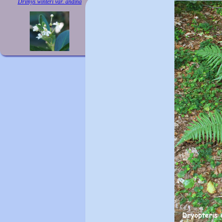
Drimys winteri var. andina