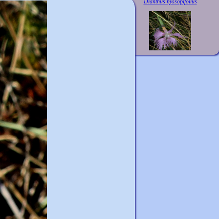
Dianthus hyssopifolius