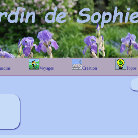
Jardins
Voyages
Création
Topos
étique
En Belgique
Prairies fleuries
Les chênes
Couleur des fleurs
phique
En France
Les Helenium
Au Royaume-Uni
Les Hamameli
Les Galanthu
Les Euonymu