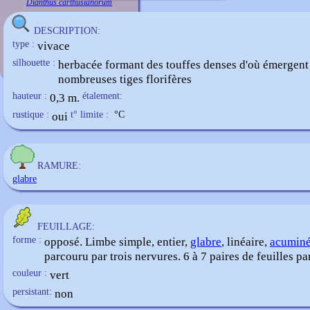
Dianthus carthusianorum
DESCRIPTION:
type :
vivace
silhouette :
herbacée formant des touffes denses d'où émergent
nombreuses tiges florifères
hauteur :
0,3 m.
étalement:
rustique :
oui
t° limite :
°C
RAMURE:
glabre
FEUILLAGE:
forme :
opposé. Limbe simple, entier,
glabre
, linéaire,
acumin
parcouru par trois nervures. 6 à 7 paires de feuilles par
couleur :
vert
persistant:
non