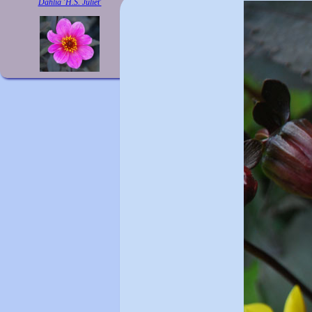
Dahlia 'H.S. Juliet'