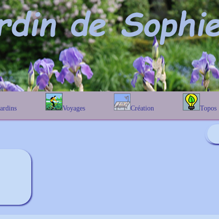
Jardins
Voyages
Création
Topos
étique
En Belgique
Prairies fleuries
Les chênes
Couleur des fleurs
phique
En France
Les Helenium
Au Royaume-Uni
Les Hamameli
Les Galanthu
Les Euonymu