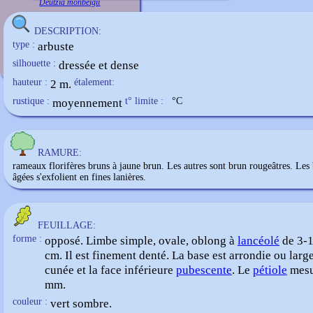
Deutzia monbeigii
DESCRIPTION:
type :
arbuste
silhouette :
dressée et dense
hauteur :
2 m.
étalement:
rustique :
moyennement
t° limite :
°C
RAMURE:
rameaux florifères bruns à jaune brun. Les autres sont brun rougeâtres. Les
âgées s'exfolient en fines lanières.
FEUILLAGE:
forme :
opposé. Limbe simple, ovale, oblong à
lancéolé
de 3-1
cm. Il est finement denté. La base est arrondie ou lar
cunée et la face inférieure
pubescente
. Le
pétiole
mesu
mm.
couleur :
vert sombre.