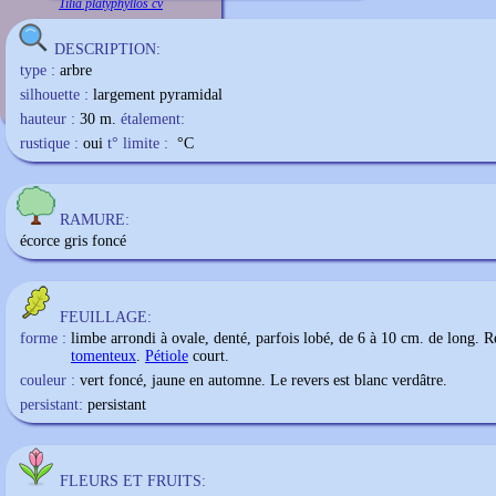
Tilia platyphyllos cv
DESCRIPTION:
type :
arbre
silhouette :
largement pyramidal
hauteur :
30 m.
étalement:
rustique :
oui
t° limite :
°C
RAMURE:
écorce gris foncé
FEUILLAGE:
forme :
limbe arrondi à ovale, denté, parfois lobé, de 6 à 10 cm. de long. R
tomenteux
.
Pétiole
court.
couleur :
vert foncé, jaune en automne. Le revers est blanc verdâtre.
persistant:
persistant
FLEURS ET FRUITS: