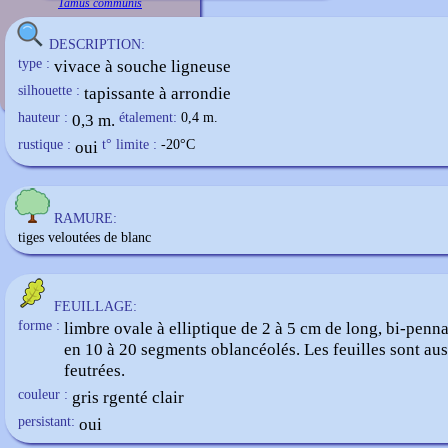
Tamus communis
DESCRIPTION:
type :
vivace à souche ligneuse
silhouette :
tapissante à arrondie
hauteur :
0,3 m.
étalement:
0,4 m.
rustique :
oui
t° limite :
-20
°C
RAMURE:
tiges veloutées de blanc
FEUILLAGE:
forme :
limbre ovale à elliptique de 2 à 5 cm de long, bi-penn
en 10 à 20 segments oblancéolés. Les feuilles sont aus
feutrées.
couleur :
gris rgenté clair
persistant:
oui