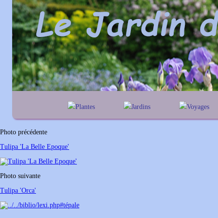
Plantes
Jardins
Voyages
A
B
C
D
E
alphabétique
En Belgique
F
G
H
I
J
géographique
En France
Photo précédente
K
L
M
N
O
Au Royaume-Un
Tulipa 'La Belle Epoque'
P
Q
R
S
T
U
V
W
X
Y
Photo suivante
Z
Tulipa 'Orca'