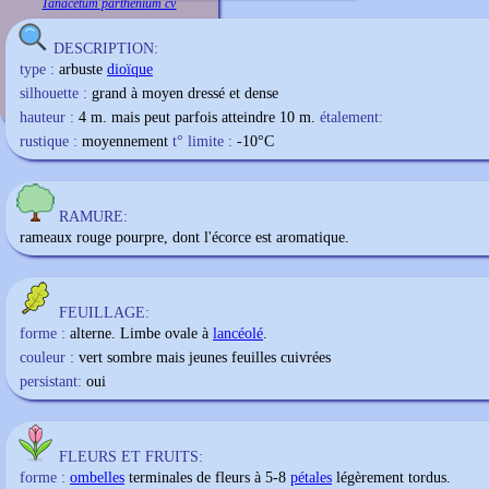
Tanacetum parthenium cv
DESCRIPTION:
type :
arbuste
dioïque
silhouette :
grand à moyen dressé et dense
hauteur :
4 m. mais peut parfois atteindre 10 m.
étalement:
rustique :
moyennement
t° limite :
-10
°C
RAMURE:
rameaux rouge pourpre, dont l'écorce est aromatique.
FEUILLAGE:
forme :
alterne. Limbe ovale à
lancéolé
.
couleur :
vert sombre mais jeunes feuilles cuivrées
persistant:
oui
FLEURS ET FRUITS:
forme :
ombelles
terminales de fleurs à 5-8
pétales
légèrement tordus.