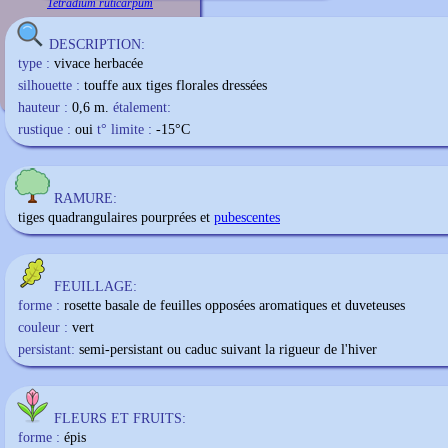
Tetradium ruticarpum
DESCRIPTION:
type :
vivace herbacée
silhouette :
touffe aux tiges florales dressées
hauteur :
0,6 m.
étalement:
rustique :
oui
t° limite :
-15
°C
RAMURE:
tiges quadrangulaires pourprées et
pubescentes
FEUILLAGE:
forme :
rosette basale de feuilles opposées aromatiques et duveteuses
couleur :
vert
persistant:
semi-persistant ou caduc suivant la rigueur de l'hiver
FLEURS ET FRUITS:
forme :
épis