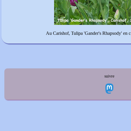
Au Carishof, Tulipa 'Gander's Rhapsody' en co
suivre