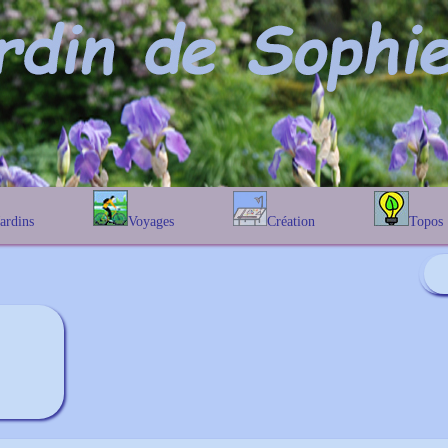
Jardins
Voyages
Création
Topos
étique
En Belgique
Prairies fleuries
Les chênes
Couleur des fleurs
phique
En France
Les Helenium
Au Royaume-Uni
Les Hamameli
Les Galanthu
Les Euonymu