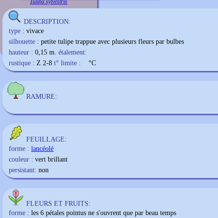
Tulipa sylvestris
DESCRIPTION:
type :
vivace
silhouette :
petite tulipe trappue avec plusieurs fleurs par bulbes
hauteur :
0,15 m.
étalement:
rustique :
Z 2-8
t° limite :
°C
RAMURE:
FEUILLAGE:
forme :
lancéolé
couleur :
vert brillant
persistant:
non
FLEURS ET FRUITS:
forme :
les 6
pétales
pointus ne s'ouvrent que par beau temps