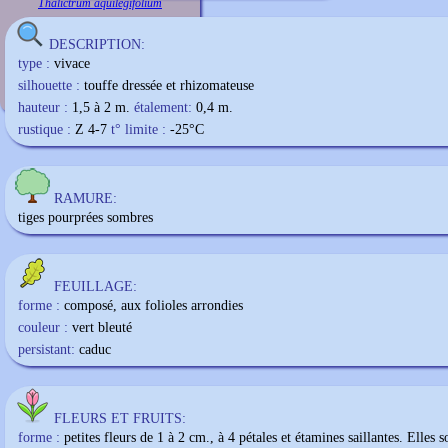
Thalictrum aquilegifolium
DESCRIPTION:
type :
vivace
silhouette :
touffe dressée et rhizomateuse
hauteur :
1,5 à 2 m.
étalement:
0,4 m.
rustique :
Z 4-7
t° limite :
-25
°C
RAMURE:
tiges pourprées sombres
FEUILLAGE:
forme :
composé, aux folioles arrondies
couleur :
vert bleuté
persistant:
caduc
FLEURS ET FRUITS:
forme :
petites fleurs de 1 à 2 cm., à 4 pétales et étamines saillantes. Elles s