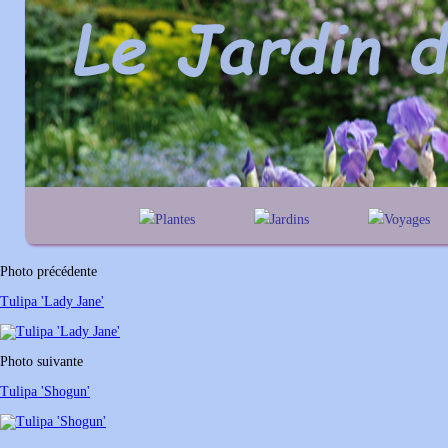
Plantes
Jardins
Voyages
A
B
C
D
E
alphabétique
En Belgique
F
G
H
I
J
géographique
En France
Photo précédente
K
L
M
N
O
Au Royaume-Un
Tulipa 'Lady Jane'
P
Q
R
S
T
U
V
W
X
Y
Photo suivante
Z
Tulipa 'Shogun'