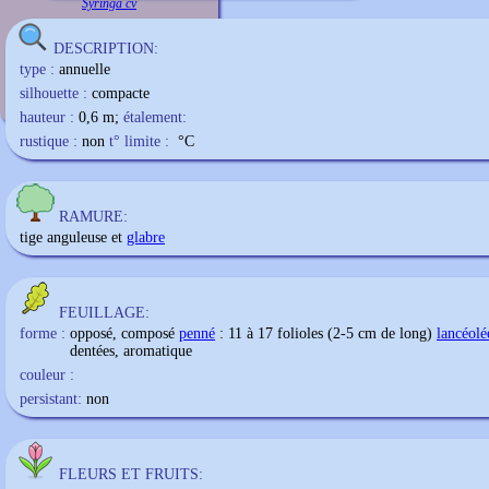
Syringa cv
DESCRIPTION:
type :
annuelle
silhouette :
compacte
hauteur :
0,6 m;
étalement:
rustique :
non
t° limite :
°C
RAMURE:
tige anguleuse et
glabre
FEUILLAGE:
forme :
opposé, composé
penné
: 11 à 17 folioles (2-5 cm de long)
lancéolé
dentées, aromatique
couleur :
persistant:
non
FLEURS ET FRUITS: