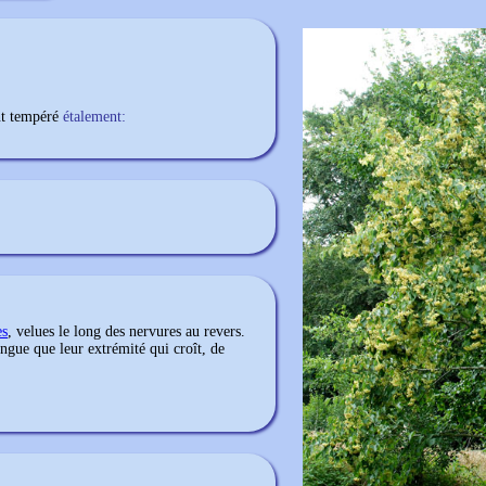
t tempéré
étalement:
es
, velues le long des nervures au revers.
ongue que leur extrémité qui croît, de