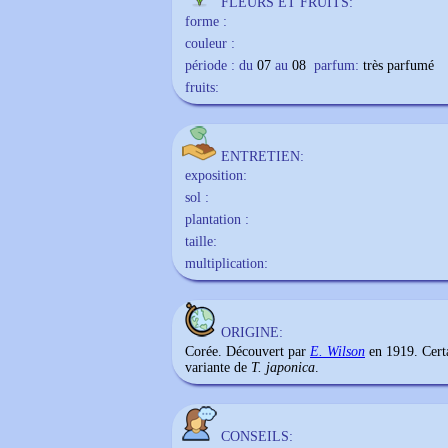
FLEURS ET FRUITS:
forme :
couleur :
période : du
07
au
08
parfum:
très parfumé
fruits:
ENTRETIEN:
exposition:
sol :
plantation :
taille:
multiplication:
ORIGINE:
Corée. Découvert par
E. Wilson
en 1919. Certai
variante de
T. japonica
.
CONSEILS: