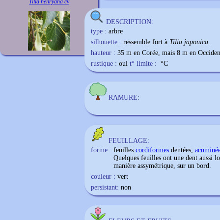
Tilia henryana cv
DESCRIPTION:
type :
arbre
silhouette :
ressemble fort à
Tilia japonica
.
hauteur :
35 m en Corée, mais 8 m en Occiden
rustique :
oui
t° limite :
°C
RAMURE:
FEUILLAGE:
forme :
feuilles
cordiformes
dentées,
acuminé
Quelques feuilles ont une dent aussi l
manière assymétrique, sur un bord.
couleur :
vert
persistant:
non