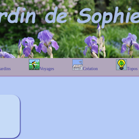
Jardins
Voyages
Création
Topos
étique
En Belgique
Prairies fleuries
Les chênes
Couleur des fleurs
phique
En France
Les Helenium
Au Royaume-Uni
Les Hamameli
Les Galanthu
Les Euonymu