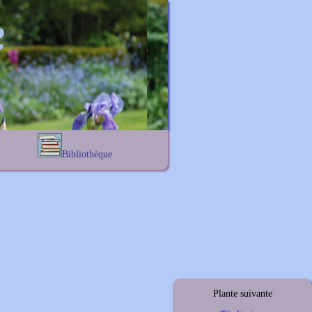
Bibliothèque
Lexique noms propres
s
Lexique botanique
s
s
s
Plante suivante