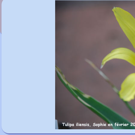
Tulipa humilis var. pulchella
Albocaerulea Group