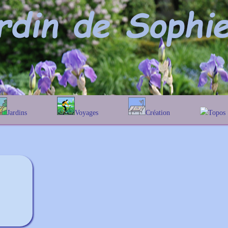
Jardins
Voyages
Création
Topos
phabétique
En Belgique
Prairies fleuries
Les chê
Couleur des fleurs
ographique
En France
Les Helen
Au Royaume-Uni
Les Hamam
Les Galan
Les Euon