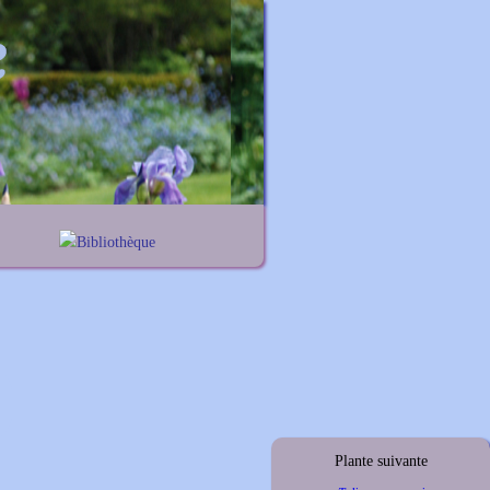
Bibliothèque
nes
Lexique noms propres
iums
Lexique botanique
elis
thus
ymus
Plante suivante