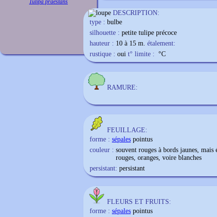
Tulipa praestans
DESCRIPTION:
type :
bulbe
silhouette :
petite tulipe précoce
hauteur :
10 à 15 m.
étalement:
rustique :
oui
t° limite :
°C
RAMURE:
FEUILLAGE:
forme :
sépales
pointus
couleur :
souvent rouges à bords jaunes, mais ét
rouges, oranges, voire blanches
persistant:
persistant
FLEURS ET FRUITS:
forme :
sépales
pointus