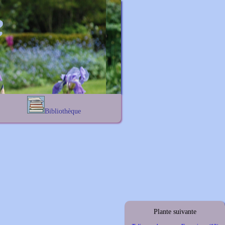
Bibliothèque
Lexique noms propres
s
Lexique botanique
s
s
s
Plante suivante