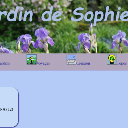
Jardins
Voyages
Création
Topos
étique
En Belgique
Prairies fleuries
Les chênes
Couleur des fleurs
phique
En France
Les Helenium
Au Royaume-Uni
Les Hamameli
Les Galanthu
Les Euonymu
A (12)