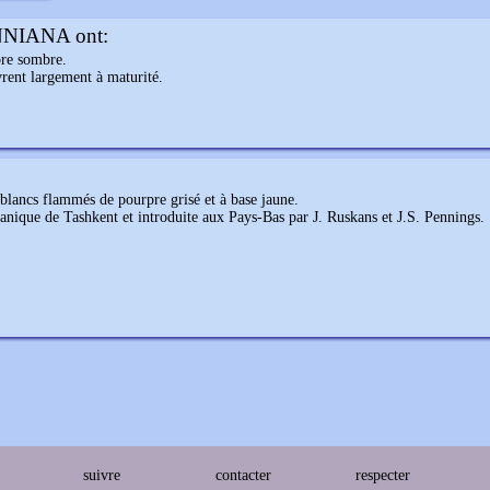
NIANA ont:
pre sombre.
uvrent largement à maturité.
 blancs flammés de pourpre grisé et à base jaune.
tanique de Tashkent et introduite aux Pays-Bas par J. Ruskans et J.S. Pennings.
suivre
contacter
respecter