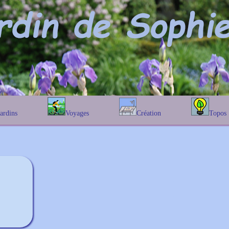
Jardins
Voyages
Création
Topos
étique
En Belgique
Prairies fleuries
Les chênes
Couleur des fleurs
phique
En France
Les Helenium
Au Royaume-Uni
Les Hamameli
Les Galanthu
Les Euonymu