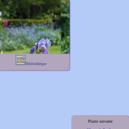
Bibliothèque
Lexique noms propres
s
Lexique botanique
s
s
s
Plante suivante