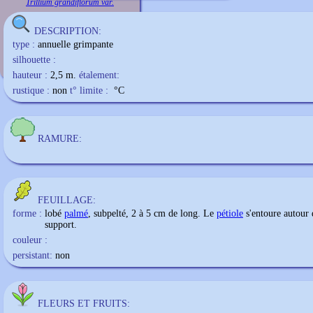
Trillium grandiflorum var.
DESCRIPTION:
type :
annuelle grimpante
silhouette :
hauteur :
2,5 m.
étalement:
rustique :
non
t° limite :
°C
RAMURE:
FEUILLAGE:
forme :
lobé
palmé
, subpelté, 2 à 5 cm de long. Le
pétiole
s'entoure autour 
support.
couleur :
persistant:
non
FLEURS ET FRUITS: