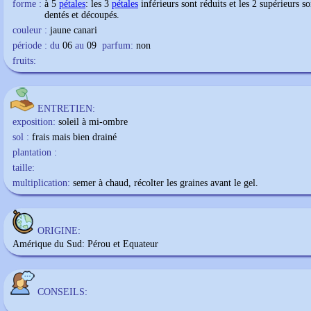
forme :
à 5
pétales
: les 3
pétales
inférieurs sont réduits et les 2 supérieurs so
dentés et découpés.
couleur :
jaune canari
période : du
06
au
09
parfum:
non
fruits:
ENTRETIEN:
exposition:
soleil à mi-ombre
sol :
frais mais bien drainé
plantation :
taille:
multiplication:
semer à chaud, récolter les graines avant le gel.
ORIGINE:
Amérique du Sud: Pérou et Equateur
CONSEILS: